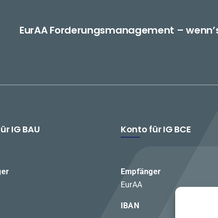
EurAA Forderungsmanagement – wenn’s R
ür IG BAU
Konto für IG BCE
er
Empfänger
EurAA
IBAN