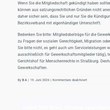
Wenn Sie die Mitgliedschaft gekündigt haben sollten
können aus satzungsrechtlichen Gründen nicht aner
daher sicher sein, dass Sie und nur Sie die Kündig
Bezirksverband mit eigenhändiger Unterschrift.
Bedenken Sie bitte: Mitgliedsbeiträge für die Gewe
zu Fragen der sozialen Gerechtigkeit, Migration ode
Sie bitte nicht, es geht auch um Serviceleistungen w
ausschließlich für Gewerkschaftsmitglieder tätig)
Gerichtshof für Menschenrechte in Straßburg. Deshalb
Gewerkschaften.
für
By
B A
|
19. Juni 2026
|
Kommentare deaktiviert
Sie
glauben,
die
Forderung
Share This Story, Choose Your Platf
ist