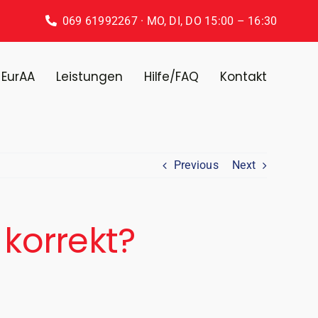
069 61992267
· MO, DI, DO 15:00 – 16:30
 EurAA
Leistungen
Hilfe/FAQ
Kontakt
Previous
Next
 korrekt?