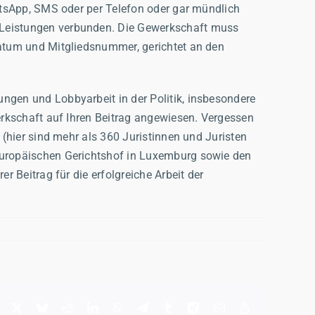
hatsApp, SMS oder per Telefon oder gar mündlich
e Leistungen verbunden. Die Gewerkschaft muss
Datum und Mitgliedsnummer, gerichtet an den
ngen und Lobbyarbeit in der Politik, insbesondere
werkschaft auf Ihren Beitrag angewiesen. Vergessen
 (hier sind mehr als 360 Juristinnen und Juristen
 Europäischen Gerichtshof in Luxemburg sowie den
r Beitrag für die erfolgreiche Arbeit der
Facebook
X
Bluesky
Reddit
LinkedIn
WhatsApp
Telegram
Tumblr
Xing
Email
Copy