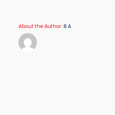
nicht
korrekt?
About the Author:
B A